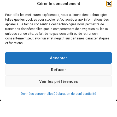
Gérer le consentement
Liens utiles
Pour offrir les meilleures expériences, nous utilisons des technologies
telles que les cookies pour stocker et/ou accéder aux informations des
appareils. Le fait de consentir à ces technologies nous permettra de
traiter des données telles que le comportement de navigation ou les ID
Nous rejoindre
uniques sur ce site. Le fait de ne pas consentir ou de retirer son
consentement peut avoir un effet négatif sur certaines caractéristiques
Nous contacter
et fonctions.
Plan du site
Accepter
Déclaration de confidentialité (UE)
Refuser
Données personnelles
Voir les préférences
Mentions légales
Données personnelles
Déclaration de confidentialité
©2022 Martinez Isolation - Tous droits réservés | Création site :
ADaKa