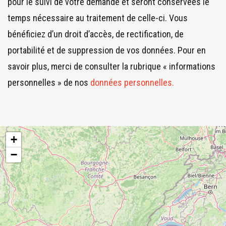
être
pour le suivi de votre demande et seront conservées le
laissé
temps nécessaire au traitement de celle-ci. Vous
vide
bénéficiez d’un droit d’accès, de rectification, de
portabilité et de suppression de vos données. Pour en
savoir plus, merci de consulter la rubrique « informations
personnelles » de nos
données personnelles.
+
−