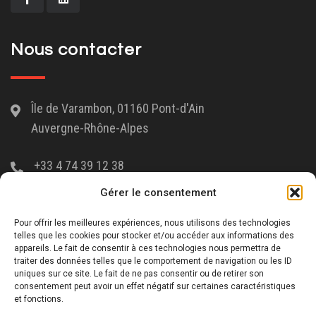
Nous contacter
Île de Varambon, 01160 Pont-d'Ain
Auvergne-Rhône-Alpes
+33 4 74 39 12 38
Gérer le consentement
Liens utiles
Pour offrir les meilleures expériences, nous utilisons des technologies
telles que les cookies pour stocker et/ou accéder aux informations des
appareils. Le fait de consentir à ces technologies nous permettra de
traiter des données telles que le comportement de navigation ou les ID
Nous rejoindre
uniques sur ce site. Le fait de ne pas consentir ou de retirer son
consentement peut avoir un effet négatif sur certaines caractéristiques
Nous contacter
et fonctions.