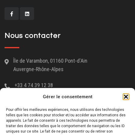
Nous contacter
Île de Varambon, 01160 Pont-d'Ain
Auvergne-Rhône-Alpes
+33 4 74 39 12 38
Gérer le consentement
Liens utiles
Pour offrir les meilleures expériences, nous utilisons des technologies
telles que les cookies pour stocker et/ou accéder aux informations des
appareils. Le fait de consentir à ces technologies nous permettra de
traiter des données telles que le comportement de navigation ou les ID
Nous rejoindre
uniques sur ce site. Le fait de ne pas consentir ou de retirer son